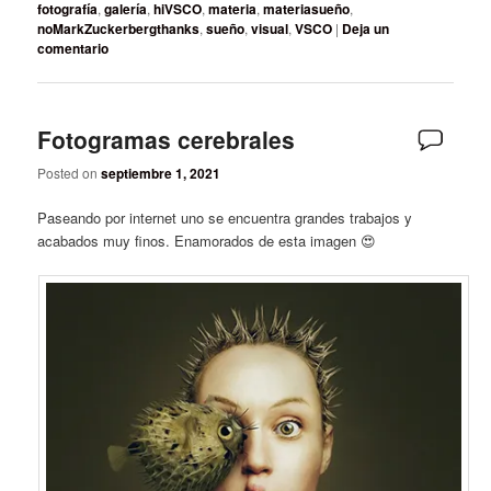
fotografía
,
galería
,
hiVSCO
,
materia
,
materiasueño
,
noMarkZuckerbergthanks
,
sueño
,
visual
,
VSCO
|
Deja un
comentario
Fotogramas cerebrales
Posted on
septiembre 1, 2021
Paseando por internet uno se encuentra grandes trabajos y
acabados muy finos. Enamorados de esta imagen 😍