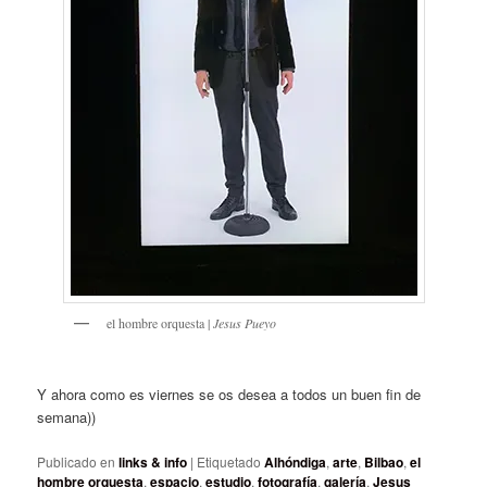
el hombre orquesta |
Jesus
Pue
yo
Y ahora como es viernes se os desea a todos un buen fin de
semana))
Publicado en
links & info
|
Etiquetado
Alhóndiga
,
arte
,
Bilbao
,
el
hombre orquesta
,
espacio
,
estudio
,
fotografía
,
galería
,
Jesus