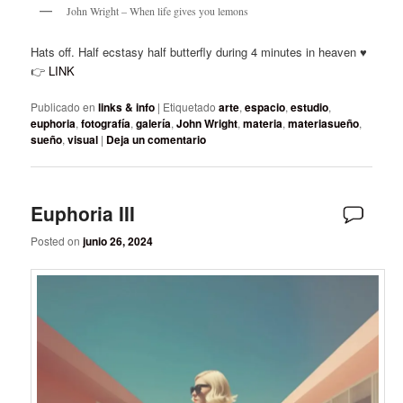
John Wright – When life gives you lemons
Hats off. Half ecstasy half butterfly during 4 minutes in heaven ♥️
👉
LINK
Publicado en
links & info
|
Etiquetado
arte
,
espacio
,
estudio
,
euphoria
,
fotografía
,
galería
,
John Wright
,
materia
,
materiasueño
,
sueño
,
visual
|
Deja un comentario
Euphoria III
Posted on
junio 26, 2024