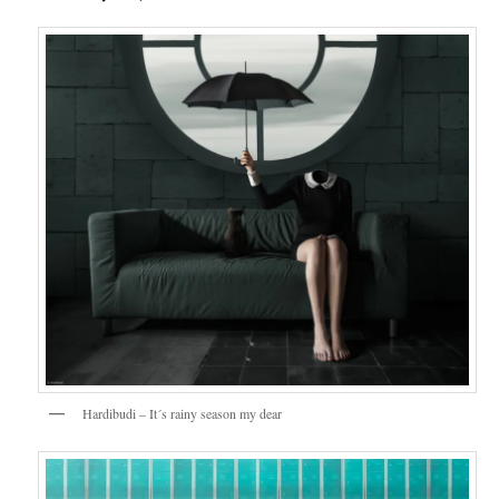
Hardibudi – It´s rainy season my dear