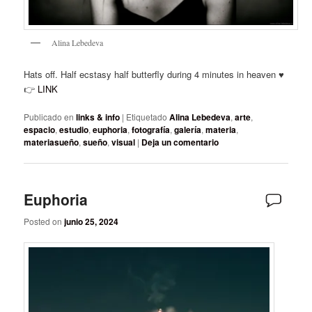
Alina Lebedeva
Hats off. Half ecstasy half butterfly during 4 minutes in heaven ♥️
👉
LINK
Publicado en
links & info
|
Etiquetado
Alina Lebedeva
,
arte
,
espacio
,
estudio
,
euphoria
,
fotografía
,
galería
,
materia
,
materiasueño
,
sueño
,
visual
|
Deja un comentario
Euphoria
Posted on
junio 25, 2024