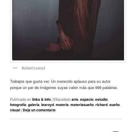
Richard Learoyd
Trabajos que gusta ver. Un merecido aplauso para su autor
porque un par de imágenes suyas valen más que 999 palabras.
Publicado en
links & info
|
Etiquetado
arte
,
espacio
,
estudio
,
fotografía
,
galería
,
learoyd
,
materia
,
materiasueño
,
richard
,
sueño
,
visual
|
Deja un comentario