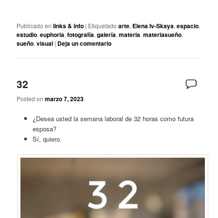
Publicado en
links & info
|
Etiquetado
arte
,
Elena Iv-Skaya
,
espacio
,
estudio
,
euphoria
,
fotografía
,
galería
,
materia
,
materiasueño
,
sueño
,
visual
|
Deja un comentario
32
Posted on
marzo 7, 2023
¿Desea usted la semana laboral de 32 horas como futura
esposa?
Sí, quiero.