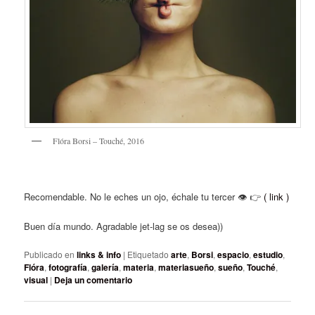
Flóra Borsi – Touché, 2016
Recomendable. No le eches un ojo, échale tu tercer 👁 👉
( link )
Buen día mundo. Agradable jet-lag se os desea))
Publicado en
links & info
|
Etiquetado
arte
,
Borsi
,
espacio
,
estudio
,
Flóra
,
fotografía
,
galería
,
materia
,
materiasueño
,
sueño
,
Touché
,
visual
|
Deja un comentario