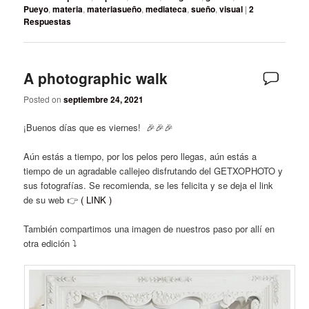
Pueyo
,
materia
,
materiasueño
,
mediateca
,
sueño
,
visual
|
2
Respuestas
A photographic walk
Posted on
septiembre 24, 2021
¡Buenos días que es viernes! 🎉🎉🎉
Aún estás a tiempo, por los pelos pero llegas, aún estás a
tiempo de un agradable callejeo disfrutando del GETXOPHOTO y
sus fotografías. Se recomienda, se les felicita y se deja el link
de su web 👉
( LINK )
También compartimos una imagen de nuestros paso por allí en
otra edición ⤵️