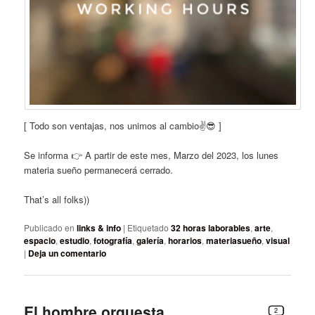
[ Todo son ventajas, nos unimos al cambio✌️😎 ]
Se informa 👉 A partir de este mes, Marzo del 2023, los lunes
materia sueño permanecerá cerrado.
That’s all folks))
Publicado en
links & info
|
Etiquetado
32 horas laborables
,
arte
,
espacio
,
estudio
,
fotografía
,
galería
,
horarios
,
materiasueño
,
visual
|
Deja un comentario
El hombre orquesta
2