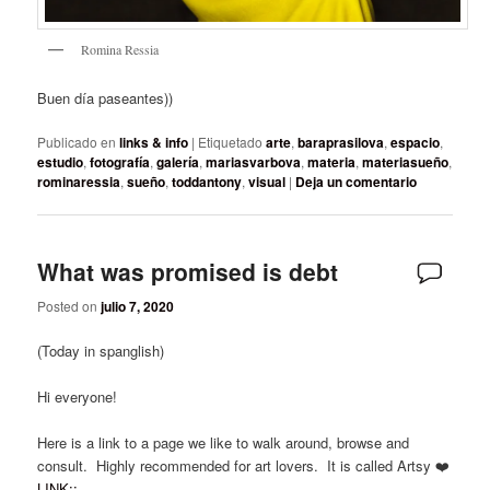
Romina Ressia
Buen día paseantes))
Publicado en
links & info
|
Etiquetado
arte
,
baraprasilova
,
espacio
,
estudio
,
fotografía
,
galería
,
mariasvarbova
,
materia
,
materiasueño
,
rominaressia
,
sueño
,
toddantony
,
visual
|
Deja un comentario
What was promised is debt
Posted on
julio 7, 2020
(Today in spanglish)
Hi everyone!
Here is a link to a page we like to walk around, browse and
consult. Highly recommended for art lovers. It is called Artsy ❤️
LINK::