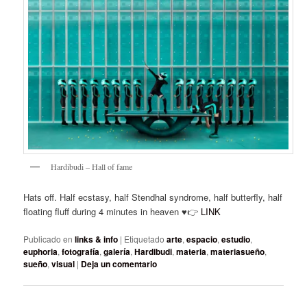
Hardibudi – Hall of fame
Hats off. Half ecstasy, half Stendhal syndrome, half butterfly, half
floating fluff during 4 minutes in heaven ♥️👉
LINK
Publicado en
links & info
|
Etiquetado
arte
,
espacio
,
estudio
,
euphoria
,
fotografía
,
galería
,
Hardibudi
,
materia
,
materiasueño
,
sueño
,
visual
|
Deja un comentario