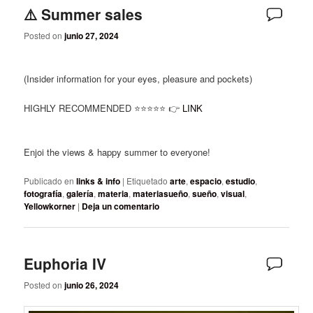
⚠️ Summer sales
Posted on
junio 27, 2024
(Insider information for your eyes, pleasure and pockets)
HIGHLY RECOMMENDED ⭐️⭐️⭐️⭐️⭐️ 👉
LINK
Enjoi the views & happy summer to everyone!
Publicado en
links & info
|
Etiquetado
arte
,
espacio
,
estudio
,
fotografía
,
galería
,
materia
,
materiasueño
,
sueño
,
visual
,
Yellowkorner
|
Deja un comentario
Euphoria IV
Posted on
junio 26, 2024