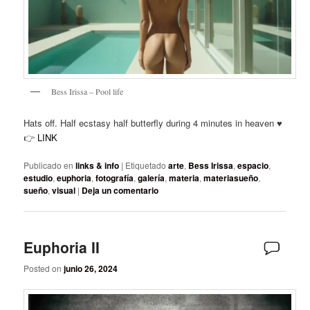
Bess Irissa – Pool life
Hats off. Half ecstasy half butterfly during 4 minutes in heaven ♥️
👉
LINK
Publicado en
links & info
|
Etiquetado
arte
,
Bess Irissa
,
espacio
,
estudio
,
euphoria
,
fotografía
,
galería
,
materia
,
materiasueño
,
sueño
,
visual
|
Deja un comentario
Euphoria II
Posted on
junio 26, 2024