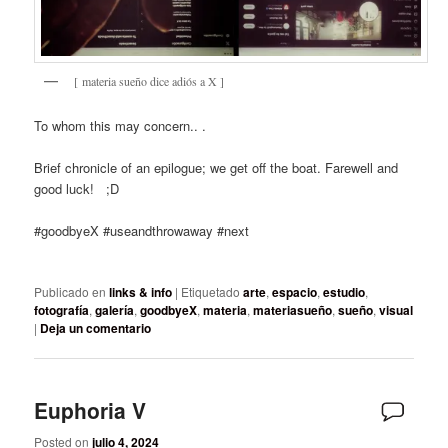
[ materia sueño dice adiós a X ]
To whom this may concern.. .
Brief chronicle of an epilogue; we get off the boat. Farewell and
good luck! ;D
#goodbyeX #useandthrowaway #next
Publicado en
links & info
|
Etiquetado
arte
,
espacio
,
estudio
,
fotografía
,
galería
,
goodbyeX
,
materia
,
materiasueño
,
sueño
,
visual
|
Deja un comentario
Euphoria V
Posted on
julio 4, 2024