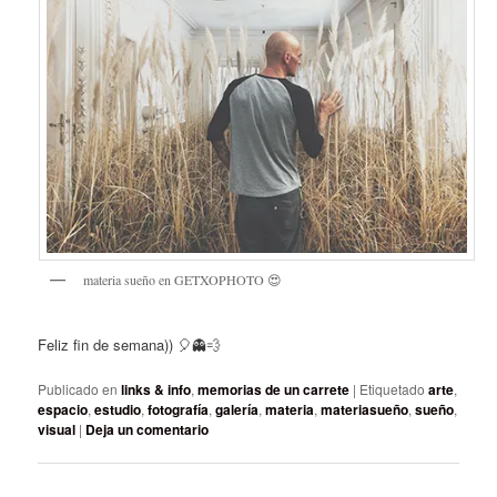
materia sueño en GETXOPHOTO 😍
Feliz fin de semana)) 🎈👻💨
Publicado en
links & info
,
memorias de un carrete
|
Etiquetado
arte
,
espacio
,
estudio
,
fotografía
,
galería
,
materia
,
materiasueño
,
sueño
,
visual
|
Deja un comentario