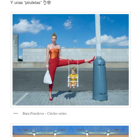
Y unas “piruletas” 👌🤓
Bara Prasilova – Circles series