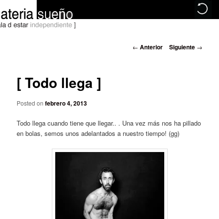
Ir
.. espacio creativo para gente visual ..
al
N
←
Anterior
Siguiente
→
contenido
a
principal
dreamaterial
v
e
[ Todo llega ]
g
a
Posted on
febrero 4, 2013
c
i
Todo llega cuando tiene que llegar.. . Una vez más nos ha pillado
ó
en bolas, semos unos adelantados a nuestro tiempo! (gg)
n
d
e
e
n
t
r
a