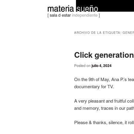
Ir
Ir
.. espacio creativo para gente vi
al
al
ARCHIVO DE LA ETIQUETA:
GENER
contenido
contenido
dreamaterial
principal
secundario
Click generation
Posted on
julio 4, 2024
On the 9th of May, Ana P.’s t
documentary for TV.
A very pleasant and fruitful co
and memory, traces in our pat
Please & thanks, silence, it rolls