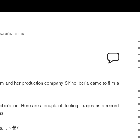
sual ..
ACIÓN CLICK
eam and her production company Shine Iberia came to film a
llaboration. Here are a couple of fleeting images as a record
hs.
.. . ⚡️🎥⚡️